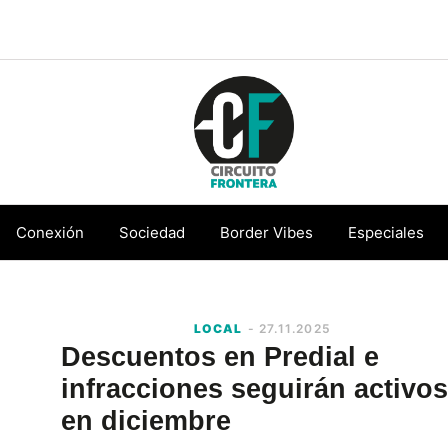
Circuito
Conéctate
Frontera
con
Conexión
Sociedad
Border Vibes
Especiales
la
frontera
LOCAL
- 27.11.2025
Descuentos en Predial e
infracciones seguirán activos
en diciembre