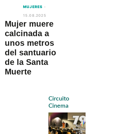
MUJERES
-
15.08.2025
Mujer muere
calcinada a
unos metros
del santuario
de la Santa
Muerte
Primary
Circuito
Sidebar
Cinema