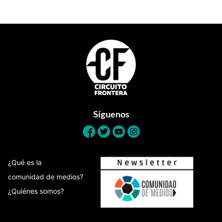
Footer
Síguenos
¿Qué es la
comunidad de medios?
¿Quiénes somos?