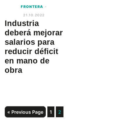
FRONTERA
-
21.10.2022
Industria
deberá mejorar
salarios para
reducir déficit
en mano de
obra
Go
Page
Page
«
Previous Page
1
2
to