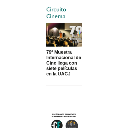
Primary
Circuito
Sidebar
Cinema
79ª Muestra
Internacional de
Cine llega con
siete películas
en la UACJ