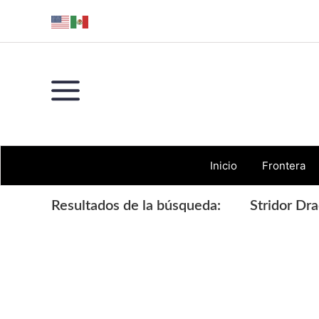
Skip
Skip
Skip
Skip
to
to
to
to
primary
main
primary
footer
navigation
content
sidebar
Inicio
Frontera
Resultados de la búsqueda:
Stridor Dr