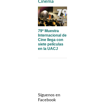
Sidebar
Cinema
79ª Muestra
Internacional de
Cine llega con
siete películas
en la UACJ
Síguenos en
Facebook