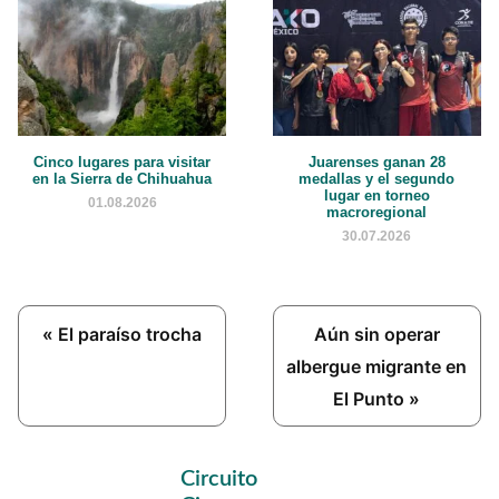
Cinco lugares para visitar
Juarenses ganan 28
en la Sierra de Chihuahua
medallas y el segundo
lugar en torneo
01.08.2026
macroregional
30.07.2026
Previous
Next
« El paraíso trocha
Aún sin operar
Post:
Post:
albergue migrante en
El Punto »
Primary
Circuito