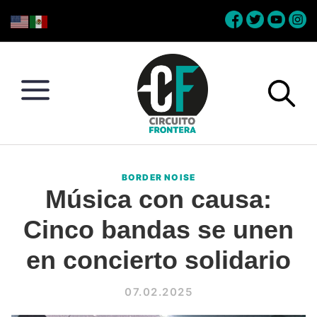
Skip
Skip
Skip
Skip
to
to
to
to
primary
main
primary
footer
navigation
content
sidebar
Circuito
Conéctate
Frontera
con
BORDER NOISE
la
Música con causa:
frontera
Cinco bandas se unen
en concierto solidario
07.02.2025