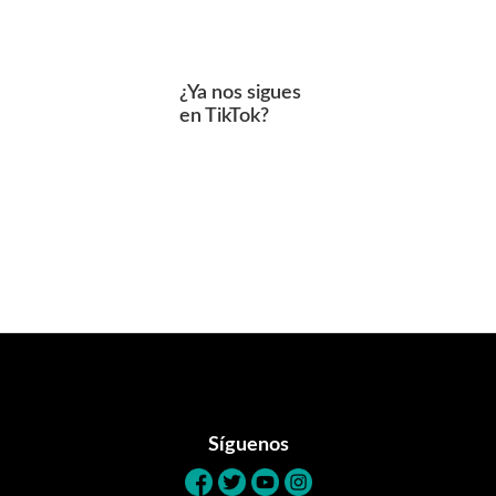
¿Ya nos sigues
en TikTok?
Footer
Síguenos