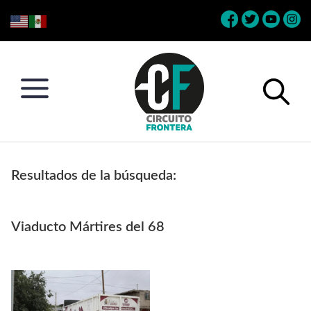
Skip
Skip
Skip
Skip
to
to
to
to
primary
main
primary
footer
navigation
content
sidebar
Circuito
Conéctate
Frontera
con
Resultados de la búsqueda:
la
frontera
Viaducto Mártires del 68