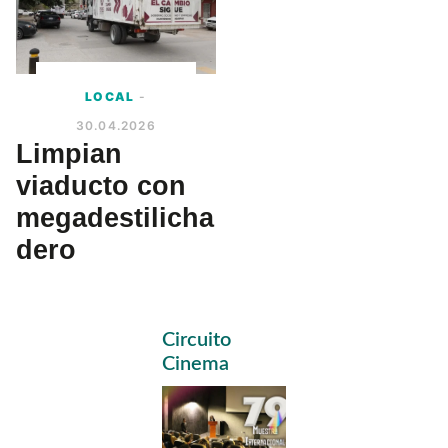
LOCAL
-
30.04.2026
Limpian
viaducto con
megadestilicha
dero
Primary
Circuito
Sidebar
Cinema