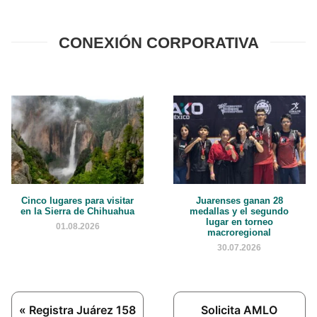
CONEXIÓN CORPORATIVA
Cinco lugares para visitar
Juarenses ganan 28
en la Sierra de Chihuahua
medallas y el segundo
lugar en torneo
01.08.2026
macroregional
30.07.2026
Previous
Next
« Registra Juárez 158
Solicita AMLO