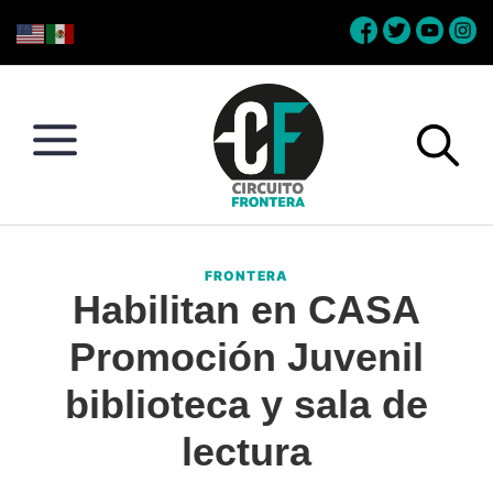
Skip
Skip
Skip
Skip
to
to
to
to
primary
main
primary
footer
navigation
content
sidebar
Circuito
Conéctate
Frontera
con
FRONTERA
la
Habilitan en CASA
frontera
Promoción Juvenil
biblioteca y sala de
lectura