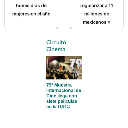
Post:
Post:
homicidios de
regularizar a 11
mujeres en el año
millones de
mexicanos »
Primary
Circuito
Sidebar
Cinema
79ª Muestra
Internacional de
Cine llega con
siete películas
en la UACJ