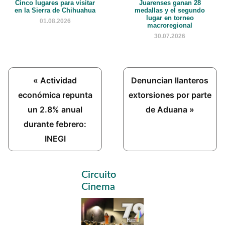
Cinco lugares para visitar
Juarenses ganan 28
en la Sierra de Chihuahua
medallas y el segundo
lugar en torneo
01.08.2026
macroregional
30.07.2026
Previous
Next
« Actividad
Denuncian llanteros
Post:
Post:
económica repunta
extorsiones por parte
un 2.8% anual
de Aduana »
durante febrero:
INEGI
Primary
Circuito
Sidebar
Cinema