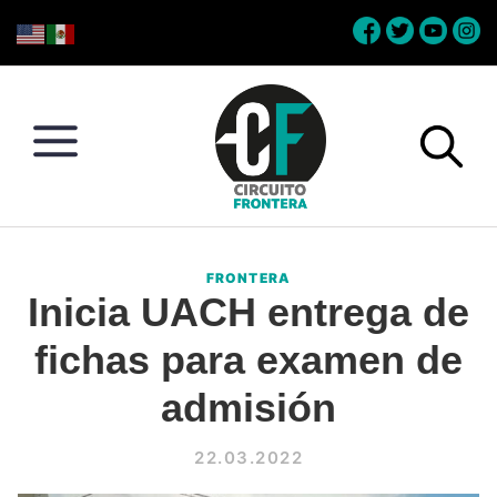
Skip
Skip
Skip
Skip
to
to
to
to
primary
main
primary
footer
navigation
content
sidebar
Circuito
Conéctate
Frontera
con
FRONTERA
la
Inicia UACH entrega de
frontera
fichas para examen de
admisión
22.03.2022