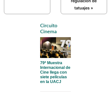
regulación de
tatuajes »
Primary
Circuito
Sidebar
Cinema
79ª Muestra
Internacional de
Cine llega con
siete películas
en la UACJ