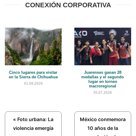
CONEXIÓN CORPORATIVA
Cinco lugares para visitar
Juarenses ganan 28
en la Sierra de Chihuahua
medallas y el segundo
lugar en torneo
01.08.2026
macroregional
30.07.2026
Previous
Next
« Foto urbana: La
México conmemora
Post:
Post:
violencia emergía
10 años de la