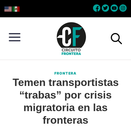
Skip
Skip
Skip
Skip
to
to
to
to
primary
main
primary
footer
navigation
content
sidebar
Circuito
Conéctate
Frontera
con
FRONTERA
la
Temen transportistas
frontera
“trabas” por crisis
migratoria en las
fronteras