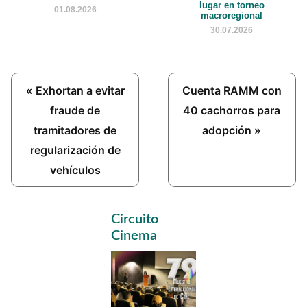
lugar en torneo
01.08.2026
macroregional
30.07.2026
Previous
Next
« Exhortan a evitar
Cuenta RAMM con
Post:
Post:
fraude de
40 cachorros para
tramitadores de
adopción »
regularización de
vehículos
Primary
Circuito
Sidebar
Cinema