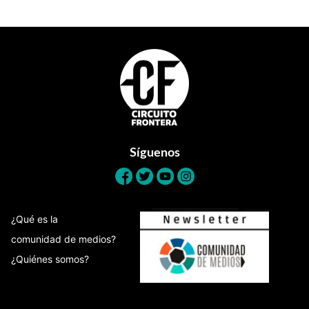
Footer
Síguenos
¿Qué es la
comunidad de medios?
¿Quiénes somos?