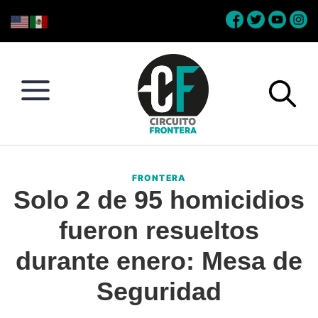
Skip
Skip
Skip
Skip
to
to
to
to
primary
main
primary
footer
navigation
content
sidebar
Circuito
Conéctate
Frontera
con
FRONTERA
la
Solo 2 de 95 homicidios
frontera
fueron resueltos
durante enero: Mesa de
Seguridad