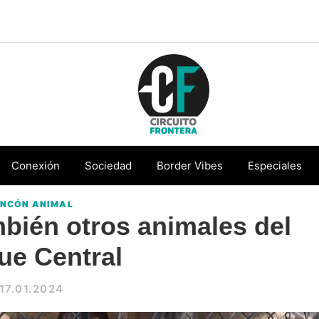
Circuito
Conéctate
Frontera
con
Conexión
Sociedad
Border Vibes
Especiales
la
INCÓN ANIMAL
frontera
bién otros animales del
ue Central
17.01.2024