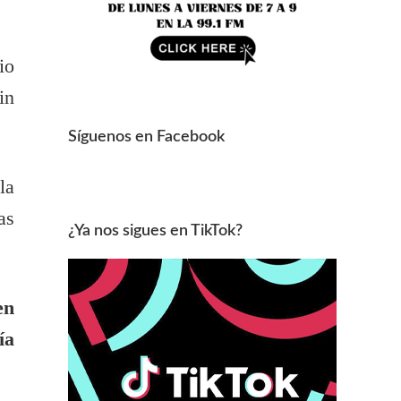
io
in
Síguenos en Facebook
la
as
¿Ya nos sigues en TikTok?
en
ía