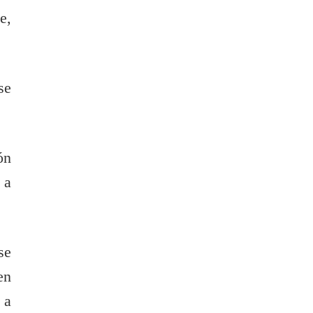
e,
se
ón
 a
se
en
 a