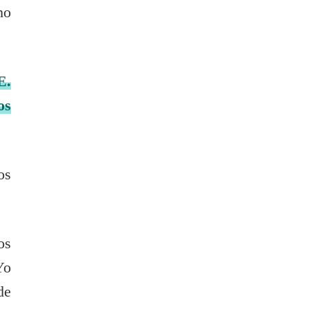
ho
E.
os
os
os
Yo
de