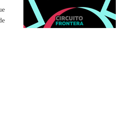
ue
de