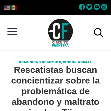
Skip
Skip
Skip
Skip
to
to
to
to
primary
main
primary
footer
navigation
content
sidebar
Circuito
Conéctate
Frontera
con
COMUNIDAD DE MEDIOS
,
RINCÓN ANIMAL
la
Rescatistas buscan
frontera
concientizar sobre la
problemática de
abandono y maltrato