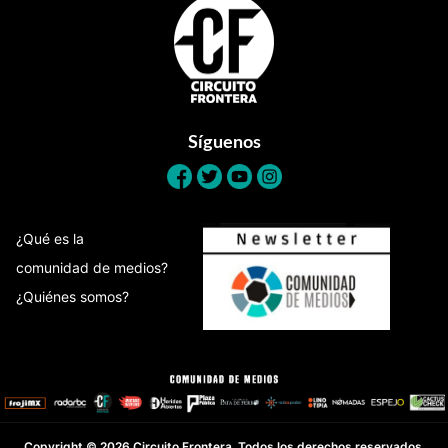
Footer
Síguenos
¿Qué es la
comunidad de medios?
¿Quiénes somos?
Copyright © 2026 Circuito Frontera. Todos los derechos reservados.