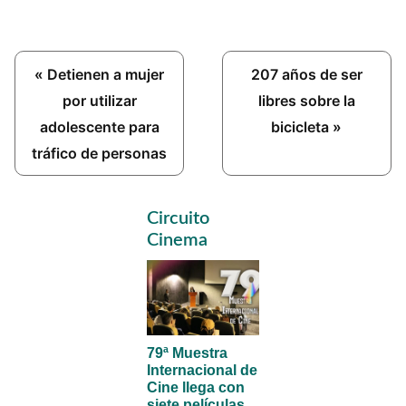
Previous
Next
« Detienen a mujer
207 años de ser
Post:
Post:
por utilizar
libres sobre la
adolescente para
bicicleta »
tráfico de personas
Primary
Circuito
Sidebar
Cinema
79ª Muestra
Internacional de
Cine llega con
siete películas