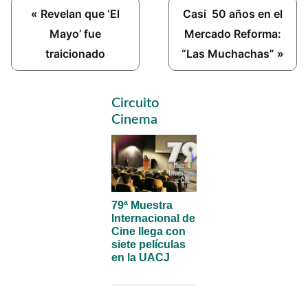
Previous
Next
« Revelan que ‘El
Casi 50 años en el
Post:
Post:
Mayo’ fue
Mercado Reforma:
traicionado
“Las Muchachas” »
Primary
Circuito
Sidebar
Cinema
79ª Muestra
Internacional de
Cine llega con
siete películas
en la UACJ