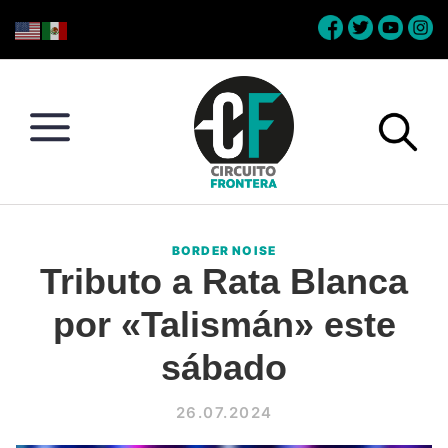
Skip
Skip
Skip
Skip
to
to
to
to
primary
main
primary
footer
navigation
content
sidebar
Circuito
Conéctate
Frontera
con
BORDER NOISE
la
Tributo a Rata Blanca
frontera
por «Talismán» este
sábado
26.07.2024