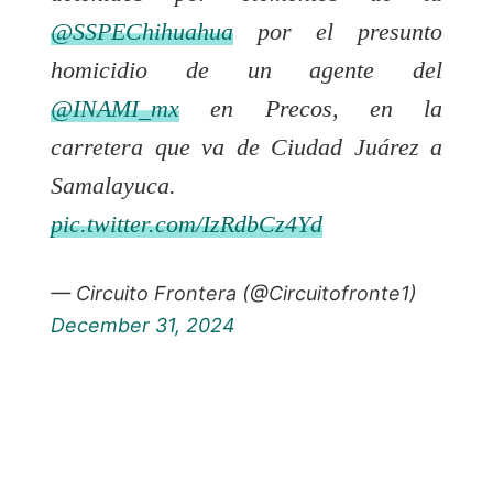
@SSPEChihuahua
por el presunto
homicidio de un agente del
@INAMI_mx
en Precos, en la
carretera que va de Ciudad Juárez a
Samalayuca.
pic.twitter.com/IzRdbCz4Yd
— Circuito Frontera (@Circuitofronte1)
December 31, 2024