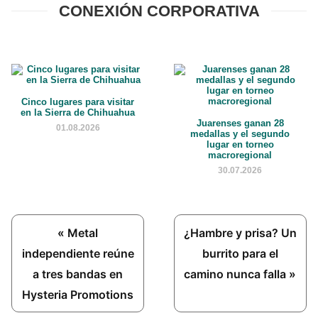
CONEXIÓN CORPORATIVA
Cinco lugares para visitar
en la Sierra de Chihuahua
Juarenses ganan 28
01.08.2026
medallas y el segundo
lugar en torneo
macroregional
30.07.2026
Previous
Next
« Metal
¿Hambre y prisa? Un
Post:
Post:
independiente reúne
burrito para el
a tres bandas en
camino nunca falla »
Hysteria Promotions