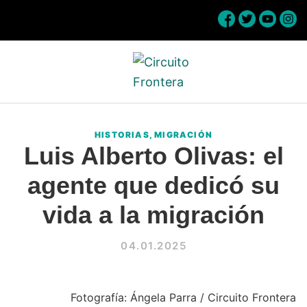
Skip
Skip
Skip
Skip
to
to
to
to
primary
main
primary
footer
navigation
content
sidebar
Circuito
Conéctate
Frontera
con
HISTORIAS
,
MIGRACIÓN
la
Luis Alberto Olivas: el
frontera
agente que dedicó su
vida a la migración
04.01.2025
Fotografía: Ángela Parra / Circuito Frontera