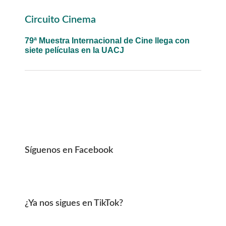
Primary
Circuito Cinema
Sidebar
79ª Muestra Internacional de Cine llega con
siete películas en la UACJ
Síguenos en Facebook
¿Ya nos sigues en TikTok?