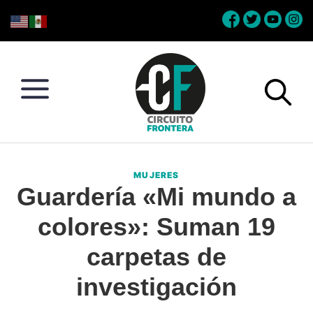
Skip
Skip
Skip
Skip
to
to
to
to
primary
main
primary
footer
navigation
content
sidebar
Circuito
Conéctate
Frontera
con
MUJERES
la
Guardería «Mi mundo a
frontera
colores»: Suman 19
carpetas de
investigación