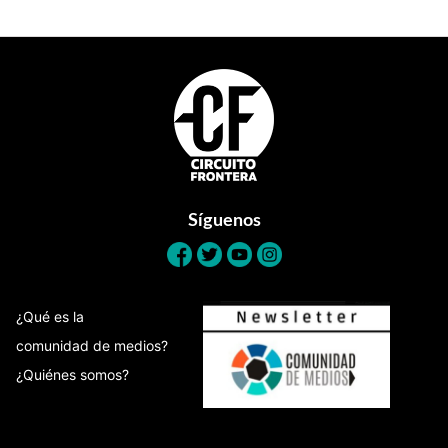
Footer
Síguenos
¿Qué es la
comunidad de medios?
¿Quiénes somos?