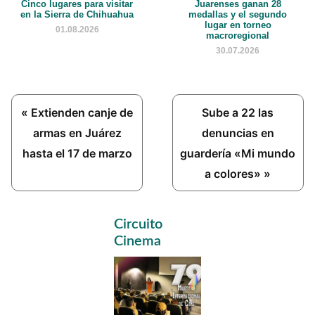
Cinco lugares para visitar
Juarenses ganan 28
en la Sierra de Chihuahua
medallas y el segundo
lugar en torneo
01.08.2026
macroregional
30.07.2026
Previous
Next
« Extienden canje de
Sube a 22 las
Post:
Post:
armas en Juárez
denuncias en
hasta el 17 de marzo
guardería «Mi mundo
a colores» »
Primary
Circuito
Sidebar
Cinema