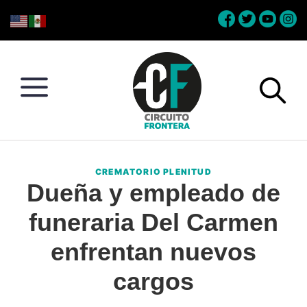
Skip
Skip
Skip
Skip
to
to
to
to
primary
main
primary
footer
navigation
content
sidebar
Circuito
Conéctate
Frontera
con
CREMATORIO PLENITUD
la
Dueña y empleado de
frontera
funeraria Del Carmen
enfrentan nuevos
cargos