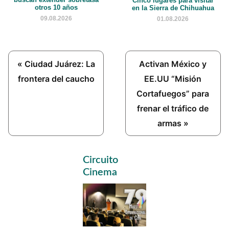
Cinco lugares para visitar
otros 10 años
en la Sierra de Chihuahua
09.08.2026
01.08.2026
Previous
Next
« Ciudad Juárez: La
Activan México y
Post:
Post:
frontera del caucho
EE.UU “Misión
Cortafuegos” para
frenar el tráfico de
armas »
Primary
Circuito
Sidebar
Cinema