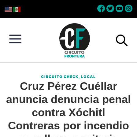
Skip
Skip
Skip
Skip
to
to
to
to
primary
main
primary
footer
navigation
content
sidebar
Circuito
Conéctate
Frontera
con
CIRCUITO CHECK
,
LOCAL
la
Cruz Pérez Cuéllar
frontera
anuncia denuncia penal
contra Xóchitl
Contreras por incendio