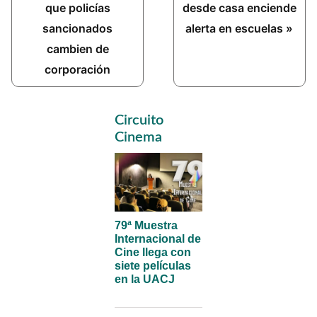
Post:
Post:
que policías
desde casa enciende
sancionados
alerta en escuelas »
cambien de
corporación
Primary
Circuito
Sidebar
Cinema
79ª Muestra
Internacional de
Cine llega con
siete películas
en la UACJ