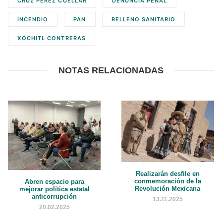
CRUZ PÉREZ CUÉLLAR
DENUNCIA PENAL
INCENDIO
PAN
RELLENO SANITARIO
XÓCHITL CONTRERAS
NOTAS RELACIONADAS
Realizarán desfile en
conmemoración de la
Abren espacio para
Revolución Mexicana
mejorar política estatal
anticorrupción
13.11.2025
20.02.2025