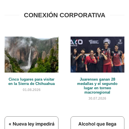
CONEXIÓN CORPORATIVA
Cinco lugares para visitar
Juarenses ganan 28
en la Sierra de Chihuahua
medallas y el segundo
lugar en torneo
01.08.2026
macroregional
30.07.2026
Previous
Next
« Nueva ley impedirá
Alcohol que llega