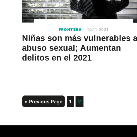
FRONTERA
- 10.11.2021
Niñas son más vulnerables a
abuso sexual; Aumentan
delitos en el 2021
Go
Page
Page
«
Previous Page
1
2
to