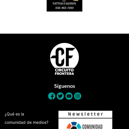
Footer
Síguenos
¿Qué es la
comunidad de medios?