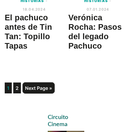
HISTORIAS
-
HISTORIAS
-
18.04.2024
07.01.2024
El pachuco
Verónica
antes de Tin
Rocha: Pasos
Tan: Topillo
del legado
Tapas
Pachuco
Page
Page
Go
1
2
Next Page »
to
Primary
Circuito
Sidebar
Cinema