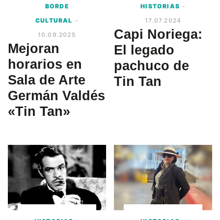
BORDE
HISTORIAS
-
CULTURAL
-
17.07.2024
Capi Noriega:
10.09.2025
Mejoran
El legado
horarios en
pachuco de
Sala de Arte
Tin Tan
Germán Valdés
«Tin Tan»