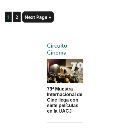
Page
Page
Go
1
2
Next Page »
to
Primary
Circuito
Sidebar
Cinema
79ª Muestra
Internacional de
Cine llega con
siete películas
en la UACJ