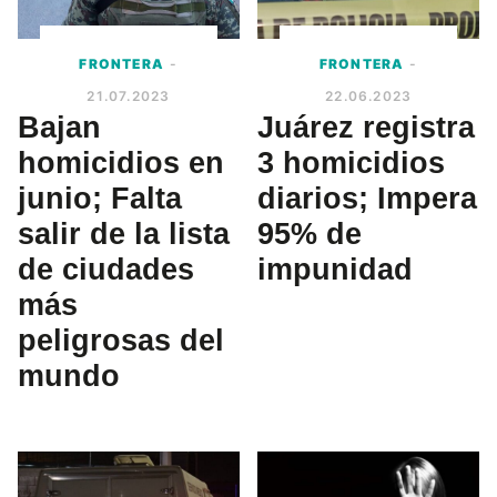
FRONTERA
-
FRONTERA
-
21.07.2023
22.06.2023
Bajan
Juárez registra
homicidios en
3 homicidios
junio; Falta
diarios; Impera
salir de la lista
95% de
de ciudades
impunidad
más
peligrosas del
mundo