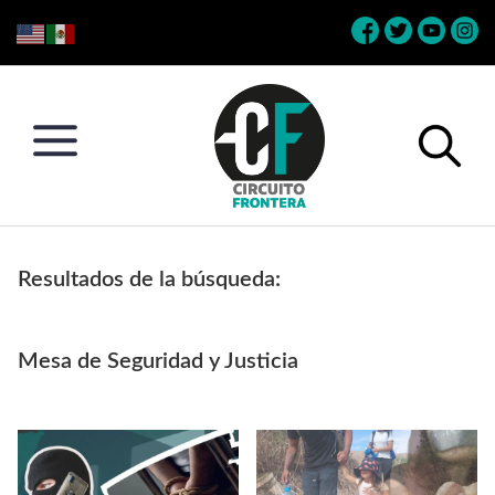
Skip
Skip
Skip
Skip
to
to
to
to
primary
main
primary
footer
navigation
content
sidebar
Circuito
Conéctate
Frontera
con
Resultados de la búsqueda:
la
frontera
Mesa de Seguridad y Justicia