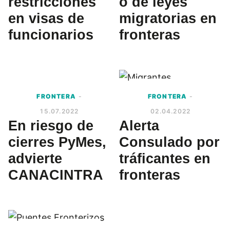
restricciones
o de leyes
en visas de
migratorias en
funcionarios
fronteras
FRONTERA
-
FRONTERA
-
15.07.2022
02.04.2022
En riesgo de
Alerta
cierres PyMes,
Consulado por
advierte
tráficantes en
CANACINTRA
fronteras