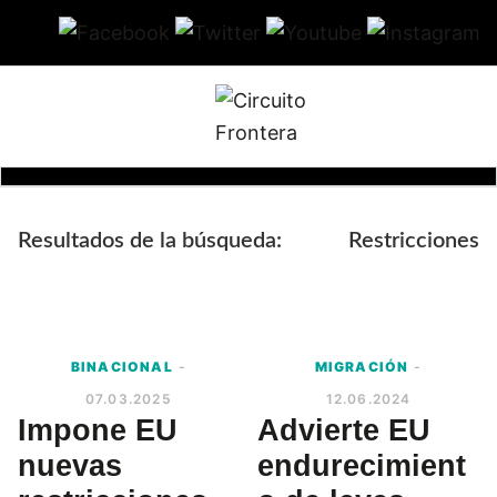
Skip
Skip
Skip
Skip
to
to
to
to
primary
main
primary
footer
navigation
content
sidebar
Circuito
Conéctate
Frontera
con
la
Resultados de la búsqueda:
Restricciones
frontera
BINACIONAL
-
MIGRACIÓN
-
07.03.2025
12.06.2024
Impone EU
Advierte EU
nuevas
endurecimient