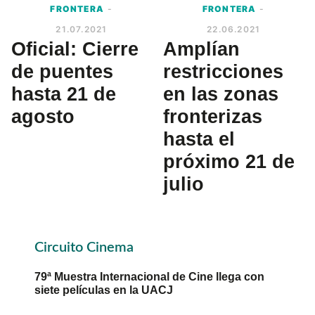
FRONTERA
-
FRONTERA
-
21.07.2021
22.06.2021
Oficial: Cierre
Amplían
de puentes
restricciones
hasta 21 de
en las zonas
agosto
fronterizas
hasta el
próximo 21 de
julio
Primary
Circuito Cinema
Sidebar
79ª Muestra Internacional de Cine llega con
siete películas en la UACJ