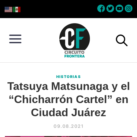
Skip
Skip
Skip
Skip
to
to
to
to
primary
main
primary
footer
navigation
content
sidebar
Circuito
Conéctate
Frontera
con
HISTORIAS
la
Tatsuya Matsunaga y el
frontera
“Chicharrón Cartel” en
Ciudad Juárez
09.08.2021