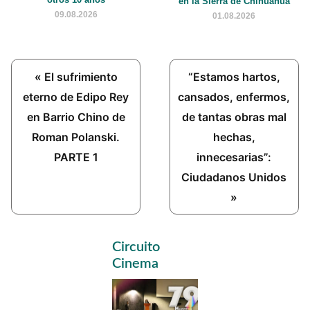
en la Sierra de Chihuahua
09.08.2026
01.08.2026
Previous
Next
« El sufrimiento
“Estamos hartos,
Post:
Post:
eterno de Edipo Rey
cansados, enfermos,
en Barrio Chino de
de tantas obras mal
Roman Polanski.
hechas,
PARTE 1
innecesarias”:
Ciudadanos Unidos
»
Primary
Circuito
Sidebar
Cinema