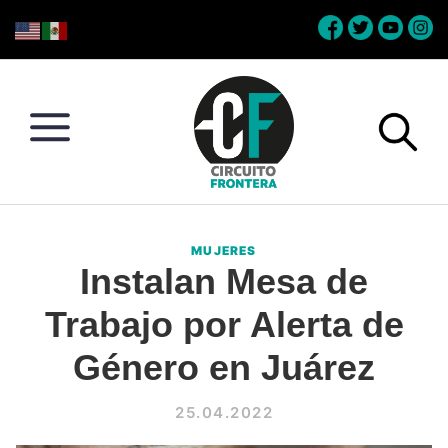
Skip
Skip
Skip
Skip
to
to
to
to
primary
main
primary
footer
navigation
content
sidebar
Circuito
Conéctate
Frontera
con
MUJERES
la
Instalan Mesa de
frontera
Trabajo por Alerta de
Género en Juárez
25.04.2022