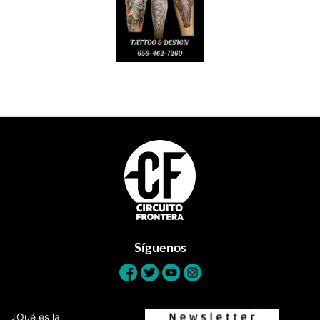
Footer
Síguenos
¿Qué es la