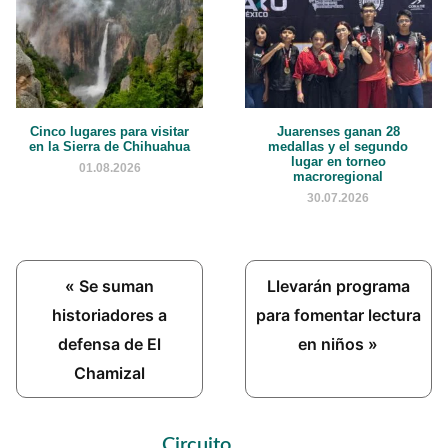
Cinco lugares para visitar
Juarenses ganan 28
en la Sierra de Chihuahua
medallas y el segundo
lugar en torneo
01.08.2026
macroregional
30.07.2026
Previous
Next
« Se suman
Llevarán programa
Post:
Post:
historiadores a
para fomentar lectura
defensa de El
en niños »
Chamizal
Primary
Circuito