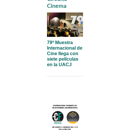
Sidebar
Cinema
79ª Muestra
Internacional de
Cine llega con
siete películas
en la UACJ