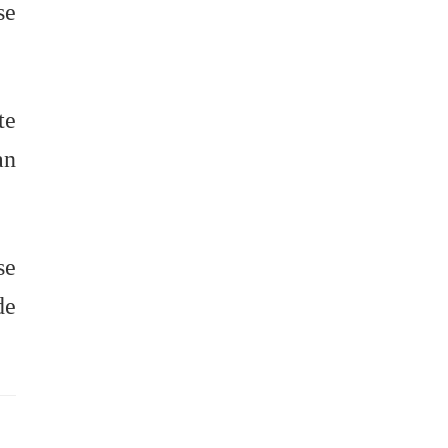
se
te
an
se
de