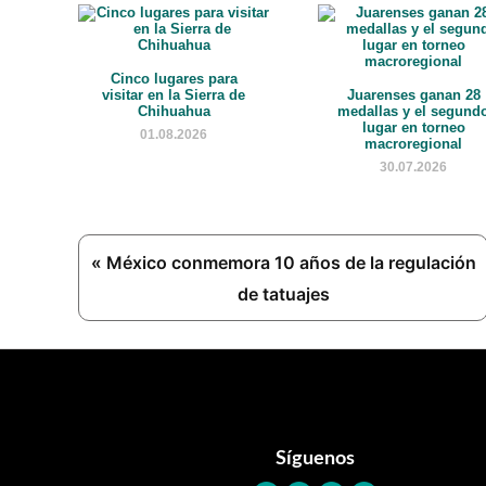
Cinco lugares para
visitar en la Sierra de
Juarenses ganan 28
Chihuahua
medallas y el segund
lugar en torneo
01.08.2026
macroregional
30.07.2026
Previous
« México conmemora 10 años de la regulación
Post:
de tatuajes
Footer
Síguenos