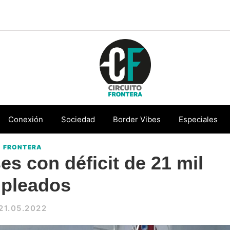
Circuito
Conéctate
Frontera
con
Conexión
Sociedad
Border Vibes
Especiales
la
FRONTERA
frontera
s con déficit de 21 mil
pleados
21.05.2022