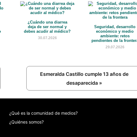
¿Cuándo una diarrea
deja de ser normal y
Seguridad, desarrollo
o
debes acudir al médico?
económico y medio
ambiente: retos
30.07.2026
pendientes de la fronter
29.07.2026
Next
Esmeralda Castillo cumple 13 años de
Post:
desaparecida »
¿Qué es la comunidad de medios?
¿Quiénes somos?