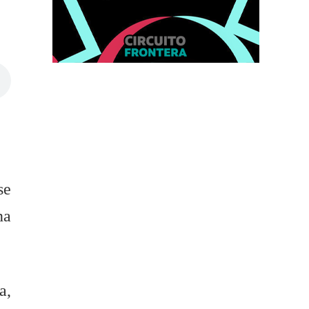
se
na
a,