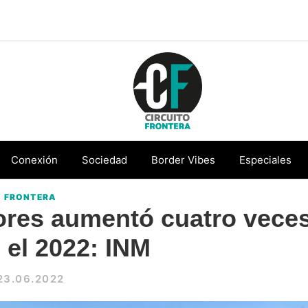
Circuito
Conéctate
Frontera
con
Conexión
Sociedad
Border Vibes
Especiales
la
FRONTERA
frontera
ores aumentó cuatro vece
 el 2022: INM
23.06.2022