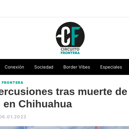
Circuito
Conéctate
Frontera
con
Conexión
Sociedad
Border Vibes
Especiales
la
FRONTERA
frontera
ercusiones tras muerte de
» en Chihuahua
06.01.2023