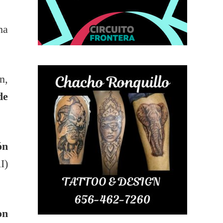
ha
n,
de
ón
I)
on