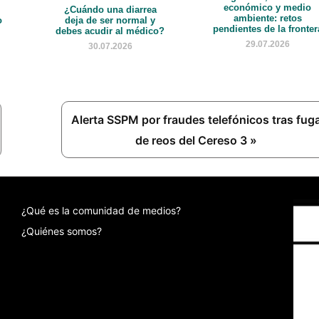
económico y medio
¿Cuándo una diarrea
ambiente: retos
o
deja de ser normal y
pendientes de la fronter
debes acudir al médico?
29.07.2026
30.07.2026
Next
Alerta SSPM por fraudes telefónicos tras fug
Post:
de reos del Cereso 3 »
¿Qué es la comunidad de medios?
¿Quiénes somos?