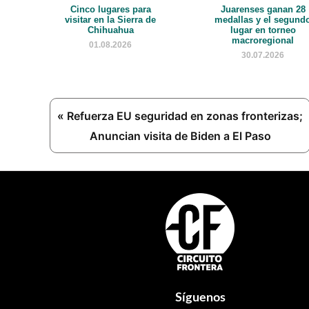
Cinco lugares para
Juarenses ganan 28
visitar en la Sierra de
medallas y el segund
Chihuahua
lugar en torneo
macroregional
01.08.2026
30.07.2026
Previous
« Refuerza EU seguridad en zonas fronterizas;
Post:
Anuncian visita de Biden a El Paso
Footer
Síguenos