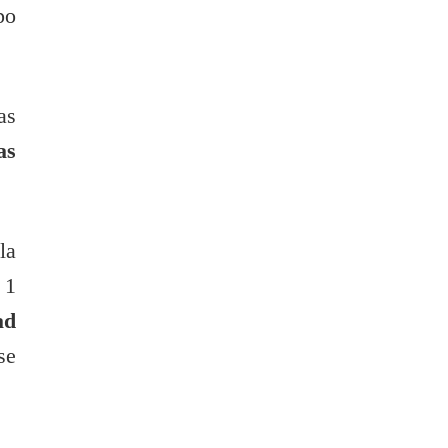
po
as
as
la
 1
ad
se