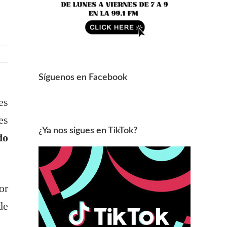
Síguenos en Facebook
es
es
¿Ya nos sigues en TikTok?
do
or
de