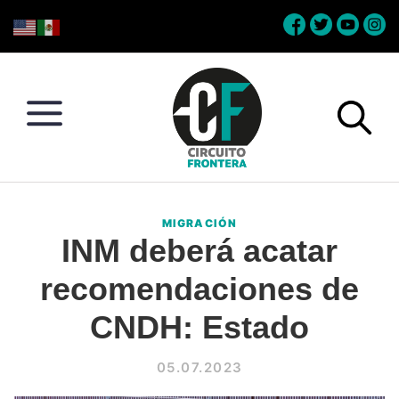
Skip
Skip
Skip
Skip
to
to
to
to
primary
main
primary
footer
navigation
content
sidebar
Circuito
Conéctate
Frontera
con
MIGRACIÓN
la
INM deberá acatar
frontera
recomendaciones de
CNDH: Estado
05.07.2023