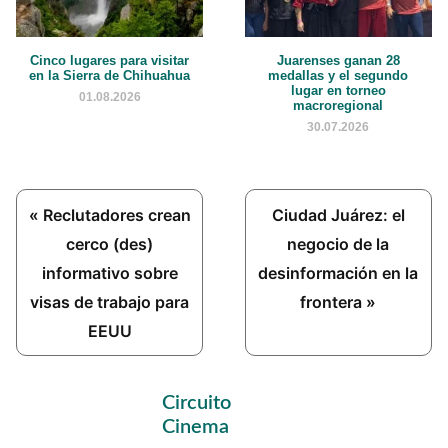
Cinco lugares para visitar
Juarenses ganan 28
en la Sierra de Chihuahua
medallas y el segundo
lugar en torneo
01.08.2026
macroregional
30.07.2026
Previous
Next
« Reclutadores crean
Ciudad Juárez: el
Post:
Post:
cerco (des)
negocio de la
informativo sobre
desinformación en la
visas de trabajo para
frontera »
EEUU
Primary
Circuito
Sidebar
Cinema