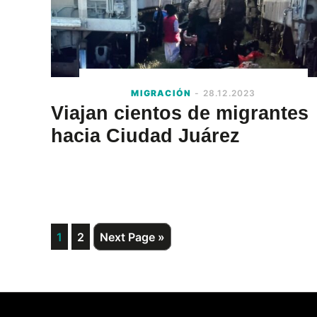
MIGRACIÓN
- 28.12.2023
Viajan cientos de migrantes
hacia Ciudad Juárez
Page
Page
Go
1
2
Next Page »
to