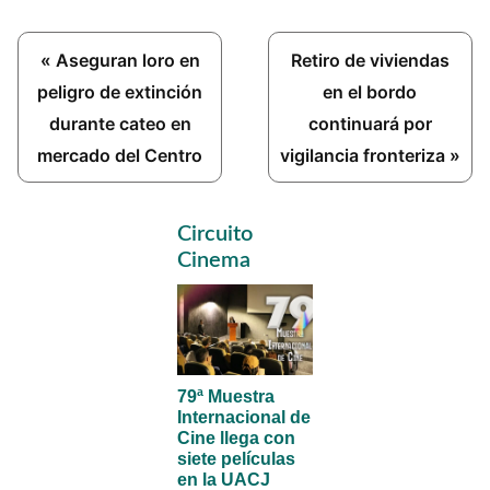
Previous
Next
« Aseguran loro en
Retiro de viviendas
Post:
Post:
peligro de extinción
en el bordo
durante cateo en
continuará por
mercado del Centro
vigilancia fronteriza »
Primary
Circuito
Sidebar
Cinema
79ª Muestra
Internacional de
Cine llega con
siete películas
en la UACJ