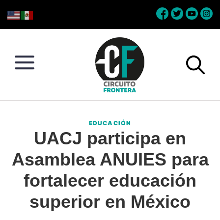
Skip
Skip
Skip
Skip
to
to
to
to
primary
main
primary
footer
navigation
content
sidebar
Circuito
Conéctate
Frontera
con
EDUCACIÓN
la
UACJ participa en
frontera
Asamblea ANUIES para
fortalecer educación
superior en México