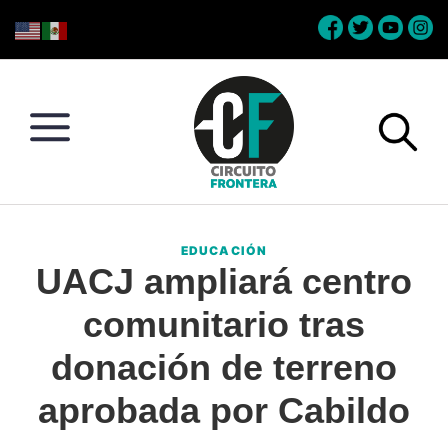
Skip
Skip
Skip
Skip
to
to
to
to
primary
main
primary
footer
navigation
content
sidebar
Circuito
Conéctate
Frontera
con
EDUCACIÓN
la
UACJ ampliará centro
frontera
comunitario tras
donación de terreno
aprobada por Cabildo