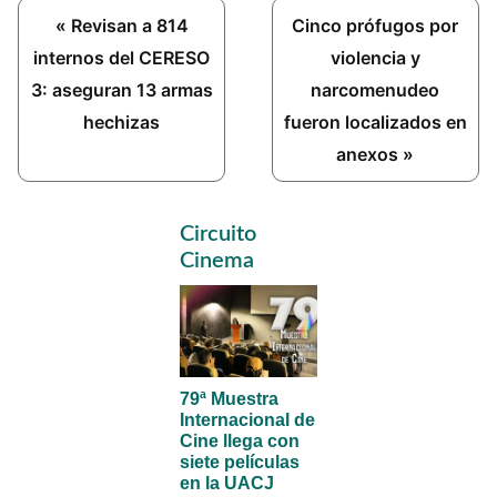
Previous
Next
« Revisan a 814
Cinco prófugos por
Post:
Post:
internos del CERESO
violencia y
3: aseguran 13 armas
narcomenudeo
hechizas
fueron localizados en
anexos »
Primary
Circuito
Sidebar
Cinema
79ª Muestra
Internacional de
Cine llega con
siete películas
en la UACJ