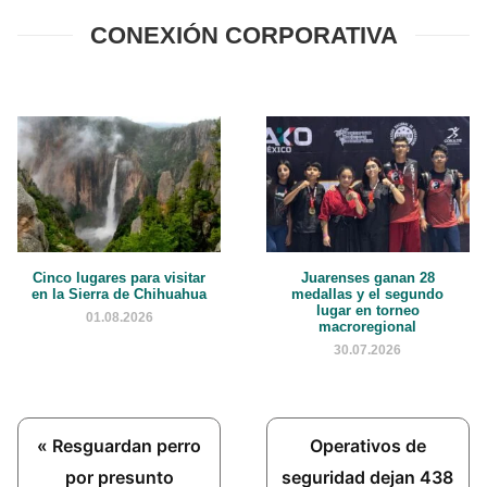
CONEXIÓN CORPORATIVA
Cinco lugares para visitar
Juarenses ganan 28
en la Sierra de Chihuahua
medallas y el segundo
lugar en torneo
01.08.2026
macroregional
30.07.2026
Previous
Next
« Resguardan perro
Operativos de
Post:
Post:
por presunto
seguridad dejan 438