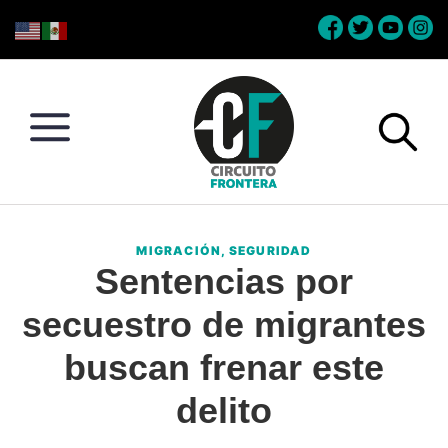
Skip
Skip
Skip
Skip
to
to
to
to
primary
main
primary
footer
navigation
content
sidebar
Circuito
Conéctate
Frontera
con
MIGRACIÓN
,
SEGURIDAD
la
Sentencias por
frontera
secuestro de migrantes
buscan frenar este
delito