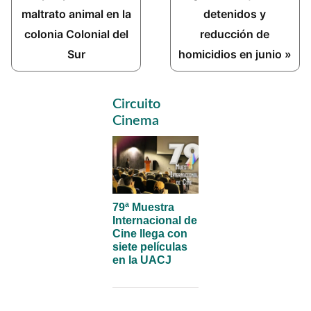
maltrato animal en la
detenidos y
colonia Colonial del
reducción de
Sur
homicidios en junio »
Primary
Circuito
Sidebar
Cinema
79ª Muestra
Internacional de
Cine llega con
siete películas
en la UACJ