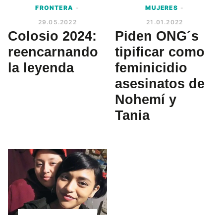
FRONTERA
-
MUJERES
-
29.05.2022
21.01.2022
Colosio 2024:
Piden ONG´s
reencarnando
tipificar como
la leyenda
feminicidio
asesinatos de
Nohemí y
Tania