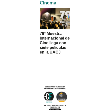
Sidebar
Cinema
79ª Muestra
Internacional de
Cine llega con
siete películas
en la UACJ