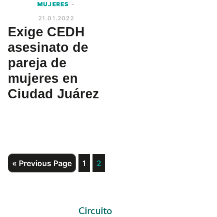
MUJERES
-
21.01.2022
Exige CEDH
asesinato de
pareja de
mujeres en
Ciudad Juárez
Go
Page
Page
«
Previous Page
1
2
to
Primary
Circuito