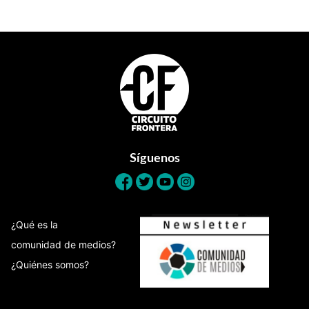
Footer
Síguenos
¿Qué es la
comunidad de medios?
¿Quiénes somos?