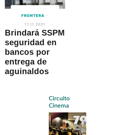
FRONTERA
-
11.11.2021
Brindará SSPM
seguridad en
bancos por
entrega de
aguinaldos
Primary
Circuito
Sidebar
Cinema