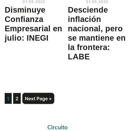
01.08.2022
31.05.2022
Disminuye
Desciende
Confianza
inflación
Empresarial en
nacional, pero
julio: INEGI
se mantiene en
la frontera:
LABE
Page
Page
Go
1
2
Next Page »
to
Primary
Circuito