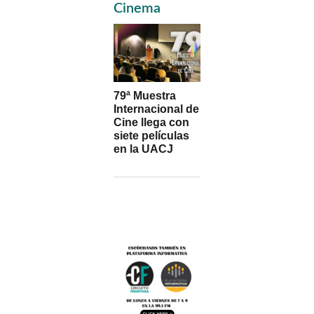
Sidebar
Cinema
79ª Muestra
Internacional de
Cine llega con
siete películas
en la UACJ