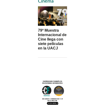
Sidebar
Cinema
79ª Muestra
Internacional de
Cine llega con
siete películas
en la UACJ