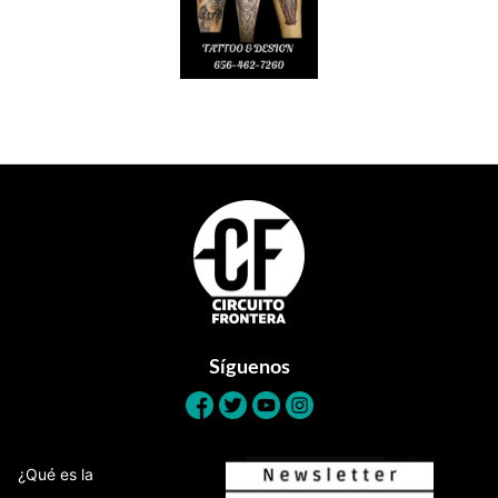
Footer
Síguenos
¿Qué es la