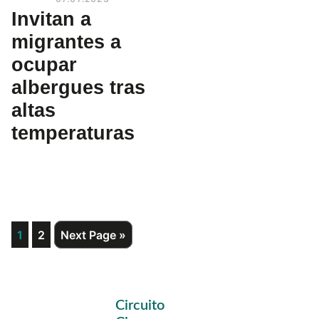
Invitan a
migrantes a
ocupar
albergues tras
altas
temperaturas
Page
Page
Go
1
2
Next Page »
to
Primary
Circuito