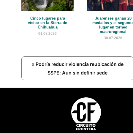
Cinco lugares para
Juarenses ganan 28
visitar en la Sierra de
medallas y el segund
Chihuahua
lugar en torneo
macroregional
01.08.2026
30.07.2026
Previous
« Podría reducir violencia reubicación de
Post:
SSPE; Aun sin definir sede
Footer