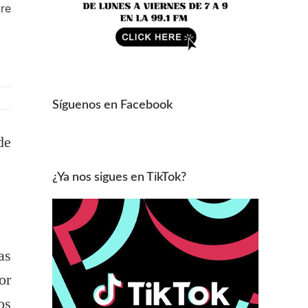
gre
Síguenos en Facebook
de
¿Ya nos sigues en TikTok?
as
or
os