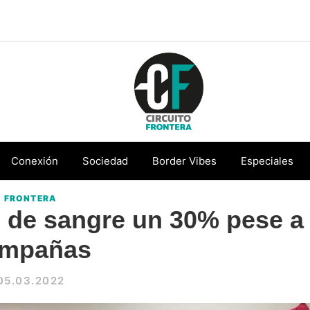
Circuito
Conéctate
Frontera
con
Conexión
Sociedad
Border Vibes
Especiales
la
FRONTERA
frontera
 de sangre un 30% pese a
mpañas
05.03.2022