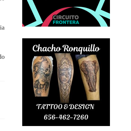
ia
do