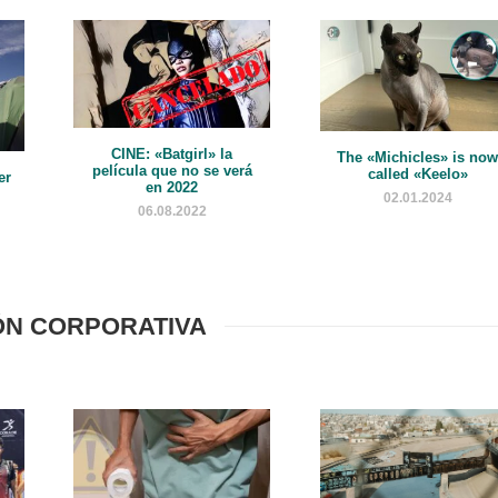
CINE: «Batgirl» la
The «Michicles» is no
película que no se verá
called «Keelo»
er
en 2022
02.01.2024
06.08.2022
ÓN CORPORATIVA