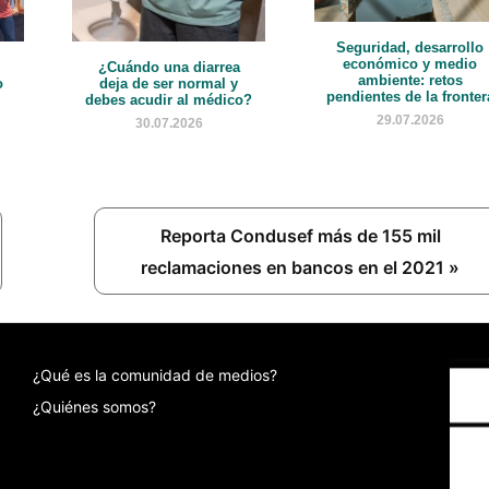
Seguridad, desarrollo
económico y medio
¿Cuándo una diarrea
ambiente: retos
o
deja de ser normal y
pendientes de la fronter
debes acudir al médico?
29.07.2026
30.07.2026
Next
Reporta Condusef más de 155 mil
Post:
reclamaciones en bancos en el 2021 »
¿Qué es la comunidad de medios?
¿Quiénes somos?