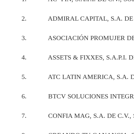
2. ADMIRAL CAPITAL, S.A. DE C.
3. ASOCIACIÓN PROMUJER DE MÉX
4. ASSETS & FIXXES, S.A.P.I. DE 
5. ATC LATIN AMERICA, S.A. DE 
6. BTCV SOLUCIONES INTEGRALES,
7. CONFIA MAG, S.A. DE C.V., S