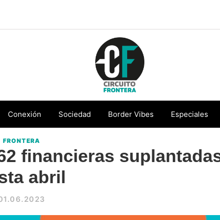
Circuito
Conéctate
Frontera
con
Conexión
Sociedad
Border Vibes
Especiales
la
FRONTERA
frontera
 financieras suplantada
sta abril
01.06.2023