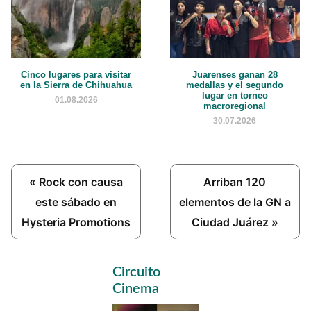
Cinco lugares para visitar
Juarenses ganan 28
en la Sierra de Chihuahua
medallas y el segundo
lugar en torneo
01.08.2026
macroregional
30.07.2026
Previous
Next
« Rock con causa
Arriban 120
Post:
Post:
este sábado en
elementos de la GN a
Hysteria Promotions
Ciudad Juárez »
Primary
Circuito
Sidebar
Cinema