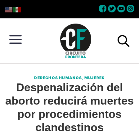
Skip
Skip
Skip
Skip
to
to
to
to
primary
main
primary
footer
navigation
content
sidebar
Circuito
Conéctate
Frontera
con
DERECHOS HUMANOS
,
MUJERES
la
Despenalización del
frontera
aborto reducirá muertes
por procedimientos
clandestinos