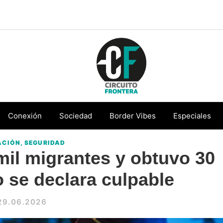
Circuito
Conéctate
Frontera
con
Conexión
Sociedad
Border Vibes
Especiales
la
ACIÓN
,
SEGURIDAD
frontera
 mil migrantes y obtuvo 30
se declara culpable
29.06.2026