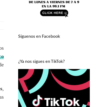
Síguenos en Facebook
os
co
¿Ya nos sigues en TikTok?
de
s
,
as