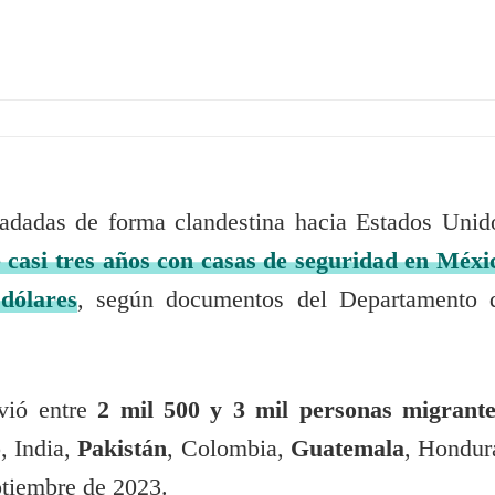
ladadas de forma clandestina hacia Estados Unid
 casi tres años con casas de seguridad en Méxi
dólares
, según documentos del Departamento 
ovió entre
2 mil 500 y 3 mil personas migrante
o
, India,
Pakistán
, Colombia,
Guatemala
, Hondur
ptiembre de 2023.