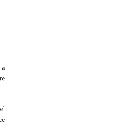
 a
re
el
ce