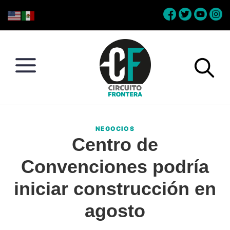
Skip
Skip
Skip
Skip
to
to
to
to
primary
main
primary
footer
navigation
content
sidebar
Circuito
Conéctate
Frontera
con
NEGOCIOS
la
Centro de
frontera
Convenciones podría
iniciar construcción en
agosto