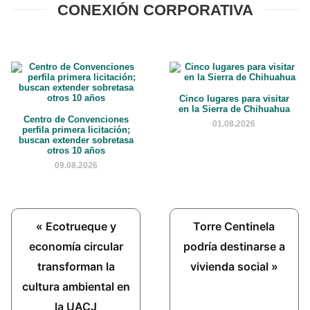
CONEXIÓN CORPORATIVA
Cinco lugares para visitar
en la Sierra de Chihuahua
Centro de Convenciones
01.08.2026
perfila primera licitación;
buscan extender sobretasa
otros 10 años
09.08.2026
Previous
Next
« Ecotrueque y
Torre Centinela
Post:
Post:
economía circular
podría destinarse a
transforman la
vivienda social »
cultura ambiental en
la UACJ