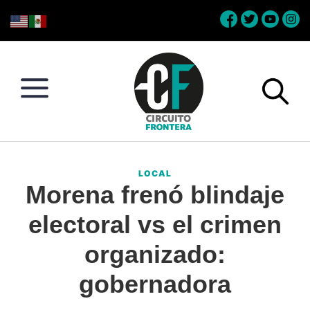
Skip
Skip
Skip
Skip
to
to
to
to
primary
main
primary
footer
navigation
content
sidebar
Circuito
Conéctate
Frontera
con
LOCAL
la
Morena frenó blindaje
frontera
electoral vs el crimen
organizado:
gobernadora