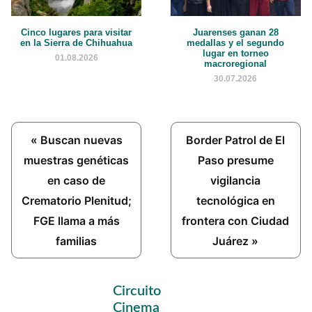
Cinco lugares para visitar
Juarenses ganan 28
en la Sierra de Chihuahua
medallas y el segundo
lugar en torneo
01.08.2026
macroregional
30.07.2026
Previous
Next
« Buscan nuevas
Border Patrol de El
Post:
Post:
muestras genéticas
Paso presume
en caso de
vigilancia
Crematorio Plenitud;
tecnológica en
FGE llama a más
frontera con Ciudad
familias
Juárez »
Primary
Circuito
Sidebar
Cinema