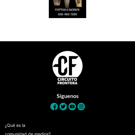
Footer
Síguenos
¿Qué es la
comunidad de medios?