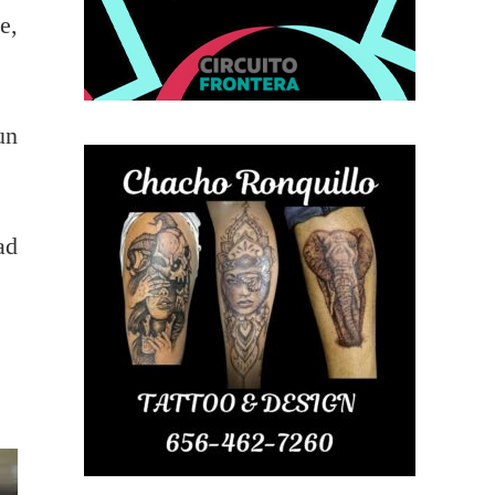
e,
un
ad