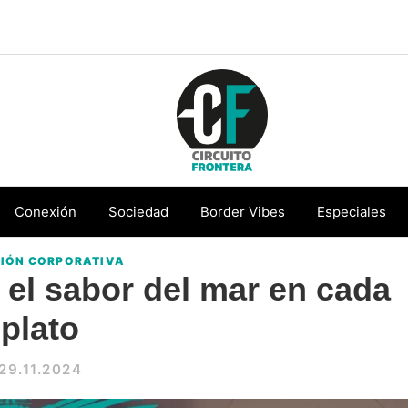
Circuito
Conéctate
Frontera
con
Conexión
Sociedad
Border Vibes
Especiales
la
IÓN CORPORATIVA
frontera
el sabor del mar en cada
plato
29.11.2024