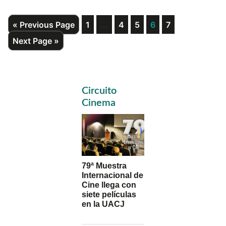
Interim
Go
Page
…
Page
Page
Page
Page
«
Previous Page
1
4
5
6
7
to
pages
Go
Next Page »
omitted
to
Primary
Circuito
Sidebar
Cinema
79ª Muestra
Internacional de
Cine llega con
siete películas
en la UACJ