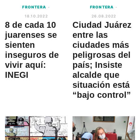
FRONTERA
-
FRONTERA
-
18.10.2022
26.08.2022
8 de cada 10
Ciudad Juárez
juarenses se
entre las
sienten
ciudades más
inseguros de
peligrosas del
vivir aquí:
país; Insiste
INEGI
alcalde que
situación está
“bajo control”